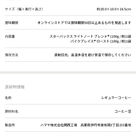
サイズ（幅×奥行×高さ）
約20.0×10.0×16.5cm
賞味期限
オンラインストアでは賞味期限50日以上あるものを発送します
内容量
スターバックス ライトノート ブレンド® (100g / 粉)1袋
パイクプレイス® ロースト (100g / 粉)1袋
保存方法
直射日光、高温多湿を避け常温で保存してください
原材料情報
名称
レギュラーコーヒー
原材料名
コーヒー豆
製造所
ハマヤ株式会社関西工場 兵庫県伊丹市東有岡3丁目233番地