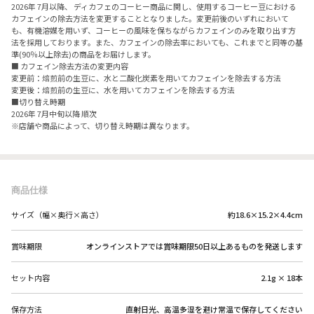
2026年 7月以降、 ディカフェのコーヒー商品に関し、使用するコーヒー豆における
カフェインの除去方法を変更することとなりました。​変更前後のいずれにおいて
も、有機溶媒を用いず、コーヒーの風味を保ちながらカフェインのみを取り出す方
法を採用しております。​また、カフェインの除去率においても、これまでと同等の基
準(90％以上除去)の商品をお届けします。
■ カフェイン除去方法の変更内容​
変更前：焙煎前の生豆に、水と二酸化炭素を用いてカフェインを除去する方法​
変更後：焙煎前の生豆に、水を用いてカフェインを除去する方法
■切り替え時期​
2026年 7月中旬以降 順次​
※店舗や商品によって、切り替え時期は異なります。
商品仕様
サイズ（幅×奥行×高さ）
約18.6×15.2×4.4cm
賞味期限
オンラインストアでは賞味期限50日以上あるものを発送します
セット内容
2.1g × 18本
保存方法
直射日光、高温多湿を避け常温で保存してください