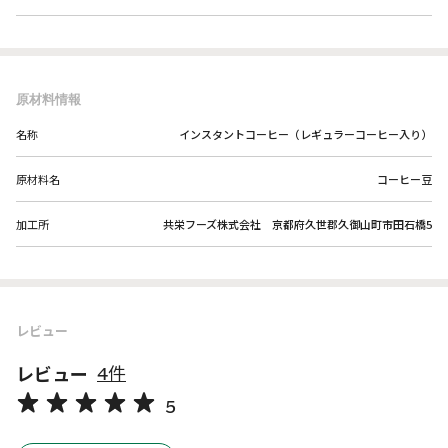
原材料情報
名称
インスタントコーヒー（レギュラーコーヒー入り）
原材料名
コーヒー豆
加工所
共栄フーズ株式会社 京都府久世郡久御山町市田石橋5
レビュー
レビュー
4件
5