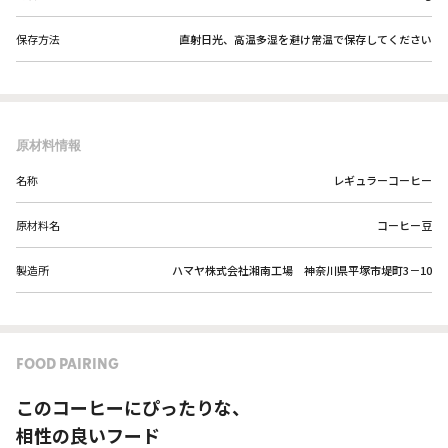
保存方法
直射日光、高温多湿を避け常温で保存してください
原材料情報
名称
レギュラーコーヒー
原材料名
コーヒー豆
製造所
ハマヤ株式会社湘南工場 神奈川県平塚市堤町3－10
FOOD PAIRING
このコーヒーにぴったりな、
相性の良いフード