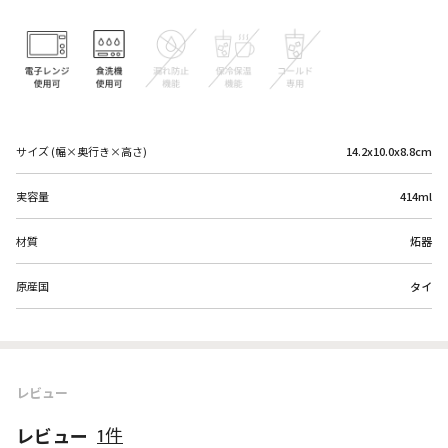
サイズ (幅×奥行き×高さ)
14.2x10.0x8.8cm
実容量
414ml
材質
炻器
原産国
タイ
レビュー
レビュー
1件