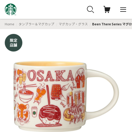
Home
タンブラー＆マグカップ
マグカップ・グラス
Been There Series マグ
限定
店舗