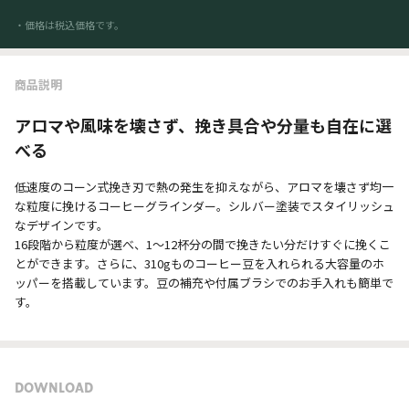
・価格は税込価格です。
商品説明
アロマや風味を壊さず、挽き具合や分量も自在に選
べる
低速度のコーン式挽き刃で熱の発生を抑えながら、アロマを壊さず均一
な粒度に挽けるコーヒーグラインダー。シルバー塗装でスタイリッシュ
なデザインです。
16段階から粒度が選べ、1～12杯分の間で挽きたい分だけすぐに挽くこ
とができます。さらに、310gものコーヒー豆を入れられる大容量のホ
ッパーを搭載しています。豆の補充や付属ブラシでのお手入れも簡単で
す。
DOWNLOAD