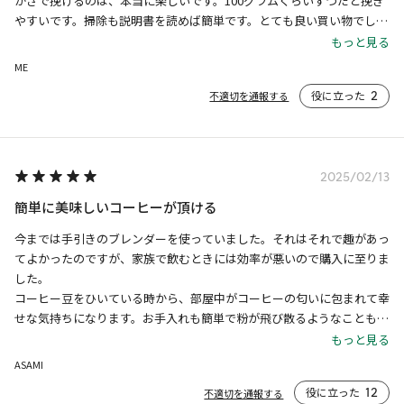
かさで挽けるのは、本当に楽しいです。100グラムくらいずつだと挽き
やすいです。掃除も説明書を読めば簡単です。とても良い買い物でし
た。長持ちして欲しい愛機です。
もっと見る
ME
役に立った
2
不適切を通報する
2025/02/13
簡単に美味しいコーヒーが頂ける
今までは手引きのブレンダーを使っていました。それはそれで趣があっ
てよかったのですが、家族で飲むときには効率が悪いので購入に至りま
した。

コーヒー豆をひいている時から、部屋中がコーヒーの匂いに包まれて幸
せな気持ちになります。お手入れも簡単で粉が飛び散るようなこともあ
まりないので重宝しています。冬などは静電気の影響で多少カップに粉
もっと見る
が残るような事はありますが、不快になる事はなく問題なく使ってま
ASAMI
す。
役に立った
12
不適切を通報する