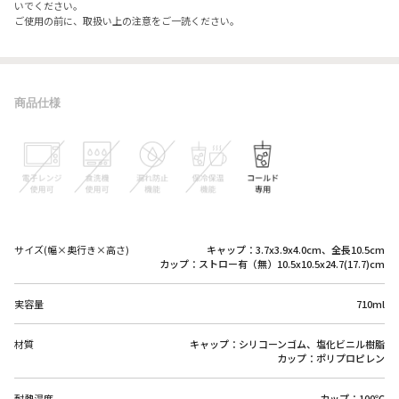
いでください。
ご使用の前に、取扱い上の注意をご一読ください。
商品仕様
サイズ(幅×奥行き×高さ)
キャップ：3.7x3.9x4.0cm、全長10.5cm
カップ：ストロー有（無）10.5x10.5x24.7(17.7)cm
実容量
710ml
材質
キャップ：シリコーンゴム、塩化ビニル樹脂
カップ：ポリプロピレン
耐熱温度
カップ：100℃