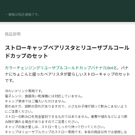
・価格は税込価格です。
商品説明
ストローキャップベアリスタとリユーザブルコール
ドカップのセット
カラーチェンジングリユーザブルコールドカップバナナ710ml
と、バナ
ナにちょこんと座ったベアリスタが愛らしいストローキャップのセット
です。
冷たいドリンク専用です。
電子レンジ、食器洗い乾燥機には対応していません。
キャップ単体ではご購入いただけません。
思わぬケガ、誤飲の恐れがありますので、小さなお子様が誤って飲みこまないよう
にご注意ください。
ストローの飲み口を完全密封できるものではありません。衝撃や揺れなどにより飲
み物が漏れる場合がありますのでご注意ください。
キャップの抜き差しは、ストローをしっかり持って行ってください。
キャップはリユーザブルカップのストロー専用です。本来の用途以外では使用しな