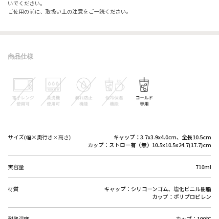
いでください。
ご使用の前に、取扱い上の注意をご一読ください。
商品仕様
サイズ(幅×奥行き×高さ)
キャップ：3.7x3.9x4.0cm、全長10.5cm
カップ：ストロー有（無）10.5x10.5x24.7(17.7)cm
実容量
710ml
材質
キャップ：シリコーンゴム、塩化ビニル樹脂
カップ：ポリプロピレン
耐熱温度
カップ：100℃