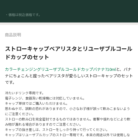
・価格は税込価格です。
商品説明
ストローキャップベアリスタとリユーザブルコール
ドカップのセット
カラーチェンジングリユーザブルコールドカップバナナ710ml
と、バナ
ナにちょこんと座ったベアリスタが愛らしいストローキャップのセット
です。
冷たいドリンク専用です。
電子レンジ、食器洗い乾燥機には対応していません。
キャップ単体ではご購入いただけません。
思わぬケガ、誤飲の恐れがありますので、小さなお子様が誤って飲みこまないよう
にご注意ください。
ストローの飲み口を完全密封できるものではありません。衝撃や揺れなどにより飲
み物が漏れる場合がありますのでご注意ください。
キャップの抜き差しは、ストローをしっかり持って行ってください。
キャップはリユーザブルカップのストロー専用です。本来の用途以外では使用しな