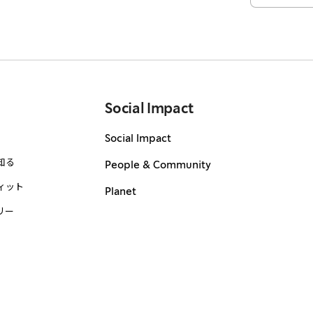
Social Impact
Social Impact
知る
People & Community
ィット
Planet
リー