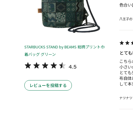
色合い
八王子の
STARBUCKS STAND by BEAMS 総柄プリント巾
とても
着バッグ グリーン
こちら
4.5
小さい
とても
布自体
して本
レビューを投稿する
ナツナツ