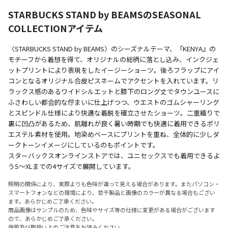
STARBUCKS STAND by BEAMSのSEASONAL
COLLECTIONアイテム
〈STARBUCKS STAND by BEAMS〉のシーズナルテーマ、『KENYA』の
モチーフから着想を得て、オリジナルの総柄に落とし込み、インクジェ
ットプリントにより表現をしたイージーショーツ。後ろフラップにアイ
コンとなるオリジナル合皮ピスネームでアクセントを入れています。リ
ラックス感のあるワイドシルエットと膝下のロング丈でタウンユースに
ふさわしい都会的な佇まいに仕上げつつ、ウエストのゴムシャーリング
とスピンドル仕様により快適な着脱を確立させたショーツ。二重織りで
裏に凹凸があるため、肌離れが良く暑い時期でも快適に着用できるポリ
エステル素材を使用。地染めベースにプリントを重ね、全体的に少しダ
ークトーンイメージにしているのもポイントです。
スターバックスオンラインストアでは、ユニセックスでも着用できるよ
うS〜XLまでの4サイズで展開しています。
照明の関係により、実際よりも色味が違って見える場合があります。またパソコン・
スマートフォンなどの環境により、若干製品と画像のカラーが異なる場合もござい
ます。あらかじめご了承ください。
商品画像はサンプルのため、色味やサイズ等の仕様に変更がある場合がございます
ので、あらかじめご了承ください。
保管及び取扱い上のご注意をお読みください。