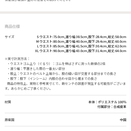
商品仕様
サイズ
S ウエスト:75.0cm,渡り幅:38.5cm,股下:28.4cm,総丈:58.0cm
M ウエスト:80.0cm,渡り幅:40.0cm,股下:29.4cm,総丈:60.0cm
L ウエスト:85.0cm,渡り幅:41.5cm,股下:30.4cm,総丈:62.0cm
XL ウエスト:90.0cm,渡り幅:43.0cm,股下:31.4cm,総丈:64.0cm
実寸計測方法：
・ウエストゴム上り（ぐるり）：ゴムを伸ばさずに測った数値の2倍
・渡り幅：平置きした際の一番太い部分
・股上：ウエストのベルト上端から、股の縫い目が交差する部分までの長さ
・股下：股下（インシーム）内股の合わせ目から裾までの長さ
商品の特性上、実物と参考実寸とで、数センチの誤差が発生する可能性がございま
す。あらかじめご了承ください。
材質
本体：ポリエステル 100％
付属部分：合成皮革
原産国
中国