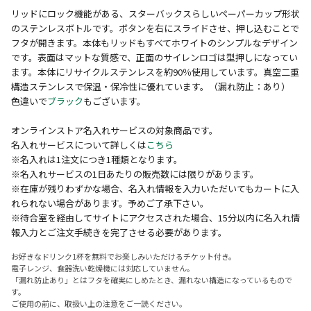
リッドにロック機能がある、スターバックスらしいペーパーカップ形状
のステンレスボトルです。ボタンを右にスライドさせ、押し込むことで
フタが開きます。本体もリッドもすべてホワイトのシンプルなデザイン
です。表面はマットな質感で、正面のサイレンロゴは型押しになってい
ます。本体にリサイクルステンレスを約90％使用しています。真空二重
構造ステンレスで保温・保冷性に優れています。（漏れ防止：あり）
色違いで
ブラック
もございます。
オンラインストア名入れサービスの対象商品です。
名入れサービスについて詳しくは
こちら
※名入れは1注文につき1種類となります。
※名入れサービスの1日あたりの販売数には限りがあります。
※在庫が残りわずかな場合、名入れ情報を入力いただいてもカートに入
れられない場合があります。予めご了承下さい。
※待合室を経由してサイトにアクセスされた場合、15分以内に名入れ情
報入力とご注文手続きを完了させる必要があります。
お好きなドリンク1杯を無料でお楽しみいただけるチケット付き。
電子レンジ、食器洗い乾燥機には対応していません。
「漏れ防止あり」とはフタを確実にしめたとき、漏れない構造になっているもので
す。
ご使用の前に、取扱い上の注意をご一読ください。