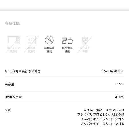
商品仕様
サイズ(幅×奥行き×高さ)
9.5x9.6x20.8cm
実容量
0.51L
(使用推奨量)
473ml
材質
内びん、胴部：ステンレス鋼
フタ：ポリプロピレン、ABS樹脂
せんパッキン：シリコーンゴム
フタパッキン：シリコーンゴム