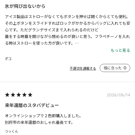
氷が飛び出ないから
アイス製品はストローがなくてもボタンを押せば開くからとても便利。
その上ボタンをスライドすればロックがかかるからバッグに入れても安
心です。ただグランデサイズまで入れられるのだけど

蓋をする時蓋を開けながら閉めるのが良いと思う。フラペチーノを入れ
る時はストローを使った方が良いです。

また保温があるので意外と氷もなかなか溶けない。とても良いものを手
もっと見る
に入れました。
ポコ
役に立った
0
不適切を通報する
2026/06/14
来年還暦のスタバデビュー
オンラインショップで２色即購入しました。

別府市の来年還暦のおしゃれ番長です。
つっくん