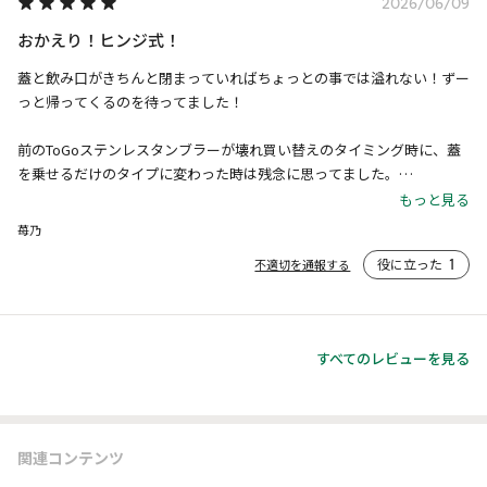
2026/06/09
おかえり！ヒンジ式！
蓋と飲み口がきちんと閉まっていればちょっとの事では溢れない！ずー
っと帰ってくるのを待ってました！

前のToGoステンレスタンブラーが壊れ買い替えのタイミング時に、蓋
を乗せるだけのタイプに変わった時は残念に思ってました。

もっと見る
買い替え時に473mlを購入し現在も使ってますが、家のマグカップ感覚
苺乃
で使うにはちょっと使いづらかったんです。

役に立った
1
不適切を通報する
真冬のあたたかい飲み物が冷めづらく、真夏は結露せず冷たさが長く続
いて本当に重宝してます！
すべてのレビューを見る
関連コンテンツ