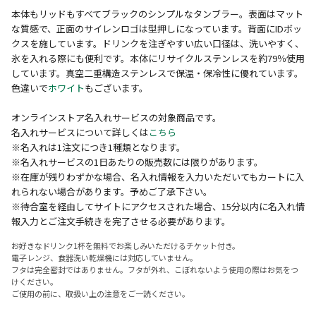
本体もリッドもすべてブラックのシンプルなタンブラー。表面はマット
な質感で、正面のサイレンロゴは型押しになっています。背面にIDボッ
クスを施しています。ドリンクを注ぎやすい広い口径は、洗いやすく、
氷を入れる際にも便利です。本体にリサイクルステンレスを約79％使用
しています。真空二重構造ステンレスで保温・保冷性に優れています。
色違いで
ホワイト
もございます。
オンラインストア名入れサービスの対象商品です。
名入れサービスについて詳しくは
こちら
※名入れは1注文につき1種類となります。
※名入れサービスの1日あたりの販売数には限りがあります。
※在庫が残りわずかな場合、名入れ情報を入力いただいてもカートに入
れられない場合があります。予めご了承下さい。
※待合室を経由してサイトにアクセスされた場合、15分以内に名入れ情
報入力とご注文手続きを完了させる必要があります。
お好きなドリンク1杯を無料でお楽しみいただけるチケット付き。
電子レンジ、食器洗い乾燥機には対応していません。
フタは完全密封ではありません。フタが外れ、こぼれないよう使用の際はお気をつ
けください。
ご使用の前に、取扱い上の注意をご一読ください。