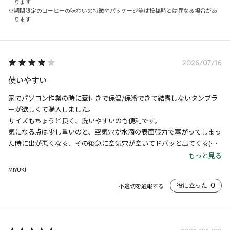
ります
期間限定のコーヒーの味わいの特徴やパッケージ等は投稿時とは異なる場合があ
ります
2026/07/16
使いやすい
家でパソコン作業の時に蓋付きで保温/保冷できて結露しないタンブラ
ーが欲しくて購入しました。

サイズもちょうど良く、洗いやすいのも便利です。

気になる点は少し重いのと、空気穴が水滴の表面張力で塞がってしまっ
た時に出が悪くなる、その後急に空気穴が空いてドバッと出てくる(こ
ぼす)ことがある事です。

もっと見る
一度外出時にも持って行きましたが、揺れるくらいなら溢れなさそうで
MIYUKI
した。
役に立った
0
不適切を通報する