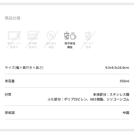
商品仕様
サイズ(幅×奥行き×高さ)
9.3x9.3x16.0cm
実容量
355ml
材質
本体部分：ステンレス鋼
ふた部分：ポリプロピレン、ABS樹脂、シリコーンゴム
原産国
中国