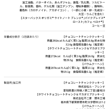
加工油脂、バターオイル、あんずジャム、食塩／乳化剤、ソルビトー
ル、膨張剤、香料、ゲル化剤（加工デンプン、増粘多糖類）、酸味料、
着色料（カロチノイド、アカダイコン）、（一部に小麦・卵・乳成分・
大豆・りんごを含む）
【スターバックス オリガミ® ライトノート ブレンド® /パイクプレイス®
ロースト/カフェ ベロナ®】
コーヒー豆
栄養成分表示（1包装あたり）
【チョコレートチャンククッキー】
熱量291kcal たんぱく質3.2g 脂質16.8g 炭水化物
32.6g 食塩相当量0.4g（推定値）
【ホワイトチョコレートチャンク＆マカダミアク
ッキー】
熱量272kcal たんぱく質2.6g 脂質16.0g 炭水化
物29.5g 食相当量0.3g（推定値）
【バウムクーヘン】
熱量207kcal たんぱく質3.2g 脂質13.1g 炭水化
物19.1g 食塩相当量0.2g（推定値）
製造所/加工所
【チョコレートチャンククッキー】
株式会社ル・フレンド
愛知県豊川市穂ノ原二丁目1番地33
【ホワイトチョコレートチャンク＆マカダミアクッキー】
株式会社不二家 野木工場
栃木県下都賀郡野木町大字野木137-2
【バウムクーヘン】