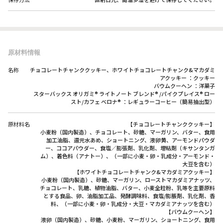
原材料情報
名称
チョコレートチャンククッキー、ホワイトチョコレートチャンク&マカダミ
アクッキー ：クッキー
バウムクーヘン ：洋菓子
スターバックス オリガミ® ライトノート ブレンド® /パイクプレイス® ロー
スト/カフェ ベロナ® ：レギュラーコーヒー（簡易抽出型）
原材料名
【チョコレートチャンククッキー】
小麦粉（国内製造）、チョコレート、砂糖、マーガリン、バター、食用
加工油脂、還元水あめ、ショートニング、液卵黄、アーモンドパウダ
ー、ココアパウダー、食塩／膨張剤、乳化剤、増粘剤（キサンタンガ
ム）、着色料（アナトー）、（一部に小麦・卵・乳成分・アーモンド・
大豆を含む）
【ホワイトチョコレートチャンク&マカダミアクッキー】
小麦粉（国内製造）、砂糖、マーガリン、ローストマカダミアナッツ、
チョコレート、乳糖、植物油脂、バター、小麦全粒粉、乳等を主要原料
とする食品、卵、油脂加工品、発酵調味料、食塩/膨脹剤、乳化剤、香
料、（一部に小麦・卵・乳成分・大豆・マカダミアナッツを含む）
【バウムクーヘン】
液卵（国内製造）、砂糖、小麦粉、マーガリン、ショートニング、食用