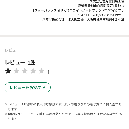
株式会社香月堂白鳥工場
愛知県豊川市白鳥町兎足1番地10
【スターバックス オリガミ® ライトノート ブレンド® /パイクプレ
イス® ロースト/カフェ ベロナ®】
ハマヤ株式会社 北大阪工場 大阪府摂津市鳥飼中2-4-23
レビュー
レビュー
1件
1
レビューを投稿する
レビューはお客様の個人的な感想です。風味や香りなどの感じ方には個人差があ
ります
期間限定のコーヒーの味わいの特徴やパッケージ等は投稿時とは異なる場合があ
ります