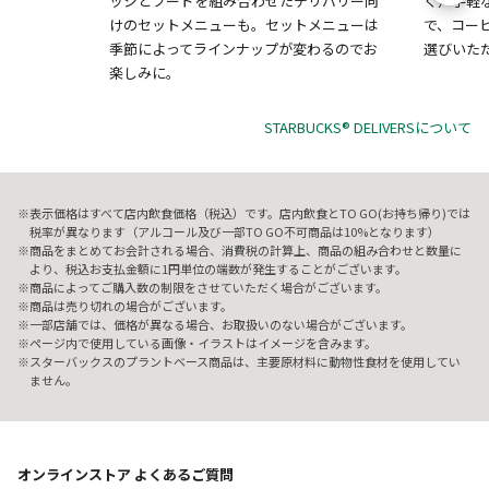
ッジとフードを組み合わせたデリバリー向
く）手軽
けのセットメニューも。セットメニューは
で、コー
季節によってラインナップが変わるのでお
選びいた
楽しみに。
STARBUCKS® DELIVERSについて
表示価格はすべて店内飲食価格（税込）です。店内飲食とTO GO(お持ち帰り)では
税率が異なります（アルコール及び一部TO GO不可商品は10%となります）
商品をまとめてお会計される場合、消費税の計算上、商品の組み合わせと数量に
より、税込お支払金額に1円単位の端数が発生することがございます。
商品によってご購入数の制限をさせていただく場合がございます。
商品は売り切れの場合がございます。
一部店舗では、価格が異なる場合、お取扱いのない場合がございます。
ページ内で使用している画像・イラストはイメージを含みます。
スターバックスのプラントベース商品は、主要原材料に動物性食材を使用してい
ません。
オンラインストア よくあるご質問