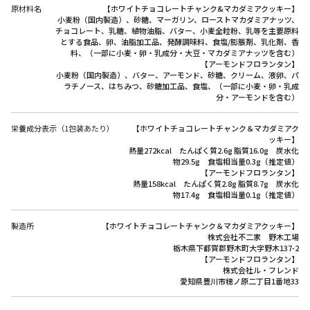
原材料名
【ホワイトチョコレートチャンク&マカダミアクッキー】
小麦粉（国内製造）、砂糖、マーガリン、ローストマカダミアナッツ、
チョコレート、乳糖、植物油脂、バター、小麦全粒粉、乳等を主要原料
とする食品、卵、油脂加工品、発酵調味料、食塩/膨脹剤、乳化剤、香
料、（一部に小麦・卵・乳成分・大豆・マカダミアナッツを含む）
【アーモンドフロランタン】
小麦粉（国内製造）、バター、アーモンド、砂糖、クリーム、液卵、パ
ラチノース、はちみつ、砂糖加工品、食塩、（一部に小麦・卵・乳成
分・アーモンドを含む）
栄養成分表示（1包装あたり）
【ホワイトチョコレートチャンク＆マカダミアク
ッキー】
熱量272kcal たんぱく質2.6g 脂質16.0g 炭水化
物29.5g 食塩相当量0.3g（推定値）
【アーモンドフロランタン】
熱量158kcal たんぱく質2.8g 脂質8.7g 炭水化
物17.4g 食塩相当量0.1g（推定値）
製造所
【ホワイトチョコレートチャンク＆マカダミアクッキー】
株式会社不二家 野木工場
栃木県下都賀郡野木町大字野木137-2
【アーモンドフロランタン】
株式会社ル・フレンド
愛知県豊川市穂ノ原二丁目1番地33