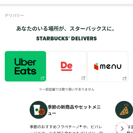
デリバリー
あなたのいる場所が、スターバックスに。
STARBUCKS® DELIVERS
※一部店舗では取り扱いがありません
季節の新商品やセットメニ
ュー
季節のおすすめフラペチーノ® や、ビバレ
フードは