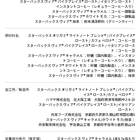
スターバックス ヴィア® パイクプレイス® ロースト / イタリアン ロースト：
インスタントコーヒー（レギュラーコーヒー入り）
スターバックス ヴィア® キャラメル ：コーヒー調製品
スターバックス ヴィア® ホワイト モカ ：コーヒー調製品
スターバックス ヴィア® 抹茶 ： 粉末清涼飲料（グリーンティー）
原材料名
スターバックス オリガミ® ライトノート ブレンド® / パイクプレイス®
ロースト / カフェ ベロナ®：コーヒー豆
スターバックス ヴィア® パイクプレイス® ロースト / イタリアン ロース
ト：コーヒー豆
スターバックス ヴィア® キャラメル ：砂糖（国内製造）、インスタン
トコーヒー（レギュラーコーヒー入り）／香料
スターバックス ヴィア® ホワイト モカ ：砂糖（国内製造）、インスタ
ントコーヒー（レギュラーコーヒー入り）／香料
スターバックス ヴィア® 抹茶 ：砂糖（国内製造）、抹茶
加工所／製造所
スターバックス オリガミ® ライトノート ブレンド® / パイクプレ
イス® ロースト/カフェ ベロナ® ：
ハマヤ株式会社 北大阪工場 大阪府摂津市鳥飼中2-4-23
スターバックス ヴィア® パイクプレイス® ロースト/イタリアン
ロースト：
共栄フーズ株式会社 京都府久世郡久御山町市田石橋5
スターバックス ヴィア® キャラメル/ホワイト モカ/抹茶：
共栄製茶株式会社 宇治東山工場 京都府宇治市小倉町東山34
栄養成分表示（推定値）
スターバックス ヴィア® キャラメル 1本9.7g当たり