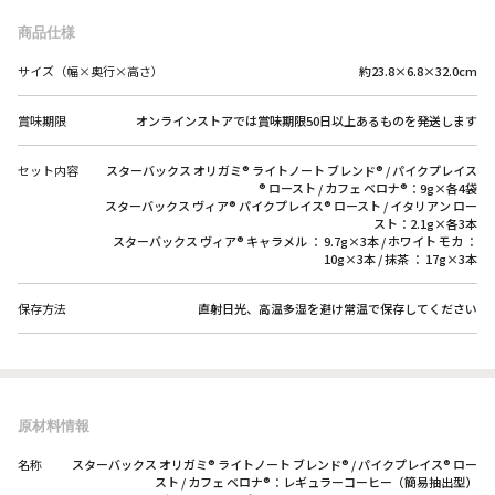
商品仕様
サイズ（幅×奥行×高さ）
約23.8×6.8×32.0cm
賞味期限
オンラインストアでは賞味期限50日以上あるものを発送します
セット内容
スターバックス オリガミ® ライトノート ブレンド® / パイクプレイス
® ロースト / カフェ ベロナ®：9g×各4袋
スターバックス ヴィア® パイクプレイス® ロースト / イタリアン ロー
スト：2.1g×各3本
スターバックス ヴィア® キャラメル ： 9.7g×3本 / ホワイト モカ ：
10g×3本 / 抹茶 ： 17g×3本
保存方法
直射日光、高温多湿を避け常温で保存してください
原材料情報
名称
スターバックス オリガミ® ライトノート ブレンド® / パイクプレイス® ロー
スト / カフェ ベロナ®：レギュラーコーヒー（簡易抽出型）