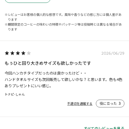
レビューはお客様の個人的な感想です。風味や香りなどの感じ方には個人差があ
ります
期間限定のコーヒーの味わいの特徴やパッケージ等は投稿時とは異なる場合があ
ります
2026/06/29
もぅひと回り大きめサイズも欲しかったです
今回ハンカチタイプだったのは良かったけど・・

ハンドタオルサイズも次回販売して欲しいかな？と思います。色も4色
ありプレゼントにいい感じ。
トナピ-しゃん
役に立った
3
不適切を通報する
すべてのレビューを見る