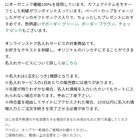
にオーガニック繊維100%を使用しています。カフェアイテムをモチー
フとした刺繍がワンポイント入っています。ペーパーカップをイメージ
したデザインのギフトボックス入りで、ちょっとしたプレゼントにおす
すめです。色柄違いで
ボーダー グリーン
、
ボーダー ブラウン
、
チェッ
ク ピンク
もございます。
オンラインストア名入れサービスの対象商品です。
お好きなテキストを刺繍し、オリジナルのハンカチにすることができま
す。
名入れサービスについて詳しくは
こちら
※名入れは1注文につき1種類となります。
※名入れサービスの1日あたりの販売数には限りがあります。
※在庫が残りわずかな場合、名入れ情報を入力いただいてもカートに入
れられない場合があります。予めご了承下さい。
※待合室を経由してサイトにアクセスされた場合、15分以内に名入れ情
報入力とご注文手続きを完了させる必要があります。
はじめ若干色落ちや毛羽落ちする場合があるため他のものと別で洗濯してくださ
い。
アイロン、タンブラー乾燥のご使用はお避けください。
ご使用の前に、取扱い上の注意をご一読ください。