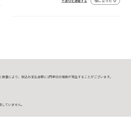
役に立った
0
不適切を通報する
と数量により、税込お支払金額に1円単位の端数が発生することがございます。
用していません。