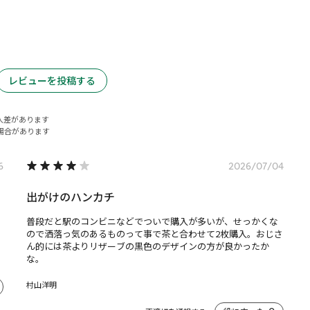
レビューを投稿する
人差があります
場合があります
6
2026/07/04
出がけのハンカチ
普段だと駅のコンビニなどでついで購入が多いが、せっかくな
ので洒落っ気のあるものって事で茶と合わせて2枚購入。おじさ
ん的には茶よりリザーブの黒色のデザインの方が良かったか
な。
村山洋明