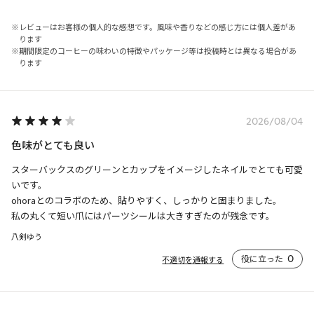
レビューはお客様の個人的な感想です。風味や香りなどの感じ方には個人差があ
ります
期間限定のコーヒーの味わいの特徴やパッケージ等は投稿時とは異なる場合があ
ります
2026/08/04
色味がとても良い
スターバックスのグリーンとカップをイメージしたネイルでとても可愛
いです。

ohoraとのコラボのため、貼りやすく、しっかりと固まりました。

私の丸くて短い爪にはパーツシールは大きすぎたのが残念です。
八剣ゆう
役に立った
0
不適切を通報する