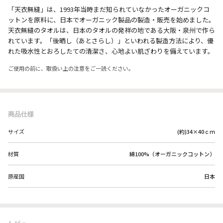
「天衣無縫」は、1993年当時まだ知られていなかったオーガニックコ
ットンを原料に、日本でオーガニック製品の製造・販売を始めました。
天衣無縫のタオルは、日本のタオルの発祥の地である大阪・泉州で作ら
れています。「後晒し（あとさらし）」といわれる製造方法により、優
れた吸水性とおろしたての清潔さ、心地よい肌ざわりを備えています。
ご使用の前に、取扱い上の注意をご一読ください。
商品仕様
サイズ
(約)34×40ｃｍ
材質
綿100%（オーガニックコットン）
原産国
日本