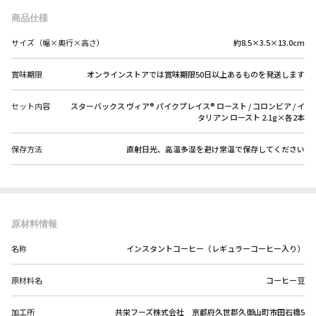
商品仕様
サイズ（幅×奥行×高さ）
約8.5×3.5×13.0cm
賞味期限
オンラインストアでは賞味期限50日以上あるものを発送します
セット内容
スターバックス ヴィア® パイクプレイス® ロースト / コロンビア / イ
タリアン ロースト 2.1g×各2本
保存方法
直射日光、高温多湿を避け常温で保存してください
原材料情報
名称
インスタントコーヒー（レギュラーコーヒー入り）
原材料名
コーヒー豆
加工所
共栄フーズ株式会社 京都府久世郡久御山町市田石橋5