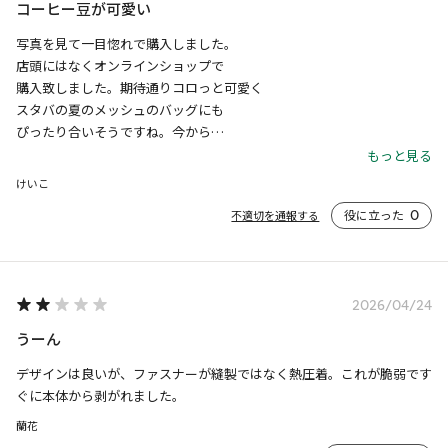
コーヒー豆が可愛い
写真を見て一目惚れで購入しました。

店頭にはなくオンラインショップで

購入致しました。期待通りコロっと可愛く

スタバの夏のメッシュのバッグにも

ぴったり合いそうですね。今から

付けて出掛けるのが楽しみです。

もっと見る
もちろん最初にスタバへ行きます
けいこ
役に立った
0
不適切を通報する
2026/04/24
うーん
デザインは良いが、ファスナーが縫製ではなく熱圧着。これが脆弱です
ぐに本体から剥がれました。
蘭花