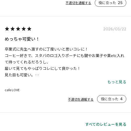
役に立った
25
不適切を通報する
2026/03/22
めっちゃ可愛い！
卒業式に先生へ渡すのに丁度いいと思いコレに！

コーヒー好きで、スタバのロゴ入りポーチにも鍵やお菓子や薬etc入れ
て持ってくれるだろうし、

届いて見てもやっぱりコレにして良かった！

見た目も可愛い。

自分用にも推しのぬいぐるみ入れて鞄に早速付けてます。

もっと見る
入学後、新しいお友達のお近づきのプレゼント用に再購入。他では見な
cafe LOVE
い可愛いコーヒー豆ポーチに絶対喜んでくれるはず！と今からワクワク
役に立った
4
不適切を通報する
してます。
すべてのレビューを見る