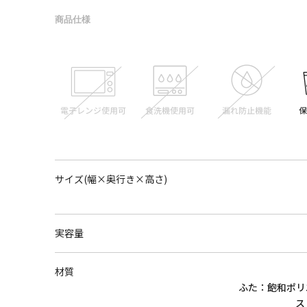
商品仕様
サイズ(幅×奥行き×高さ)
実容量
材質
ふた：飽和ポリ
ス