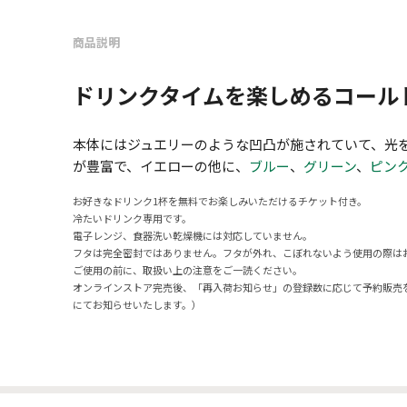
商品説明
ドリンクタイムを楽しめるコール
本体にはジュエリーのような凹凸が施されていて、光
が豊富で、イエローの他に、
ブルー
、
グリーン
、
ピン
お好きなドリンク1杯を無料でお楽しみいただけるチケット付き。
冷たいドリンク専用です。
電子レンジ、食器洗い乾燥機には対応していません。
フタは完全密封ではありません。フタが外れ、こぼれないよう使用の際は
ご使用の前に、取扱い上の注意をご一読ください。
オンラインストア完売後、「再入荷お知らせ」の登録数に応じて予約販売
にてお知らせいたします。）