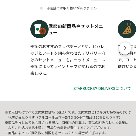
※一部店舗では取り扱いがありません
季節の新商品やセットメニ
ュー
季節のおすすめフラペチーノ® や、ビバレ
フードは
ッジとフードを組み合わせたデリバリー向
く）手軽
けのセットメニューも。セットメニューは
で、コー
季節によってラインナップが変わるのでお
選びいた
楽しみに。
STARBUCKS® DELIVERSについて
表示価格はすべて店内飲食価格（税込）です。店内飲食とTO GO(お持ち帰り)では
税率が異なります（アルコール及び一部TO GO不可商品は10%となります）
商品をまとめてお会計される場合、消費税の計算上、商品の組み合わせと数量に
より、税込お支払金額に1円単位の端数が発生することがございます。
商品によってご購入数の制限をさせていただく場合がございます。