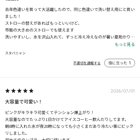
去年色違いを買って大活躍したので、同じ色違いで洗い替え用にと買い
ました！

ストローの替えがあればもっといいけど、

市販の大きめのストローでも使えます

洗いやすいし、氷を沢山入れて、ずっと冷え冷えなのが暑い夏助かりま
す
もっと見る
スタバニャン
役に立った
1
不適切を通報する
2026/07/01
大容量で可愛い！
ピンクがキラキラ可愛くてテンション爆上がり！

大容量なのでたっぷり1日かけてアイスコーヒー飲んだりしてます。

朝8時に入れた氷が夜20時になっても小さくまだあり冷たい事にビック
リしました。

初めてのタンブラー大切に使います。