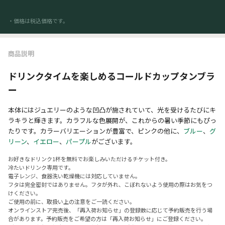
・価格は税込価格です。
商品説明
ドリンクタイムを楽しめるコールドカップタンブラ
ー
本体にはジュエリーのような凹凸が施されていて、光を受けるたびにキ
ラキラと輝きます。カラフルな色展開が、これからの暑い季節にもぴっ
たりです。カラーバリエーションが豊富で、ピンクの他に、
ブルー
、
グ
リーン
、
イエロー
、
パープル
がございます。
お好きなドリンク1杯を無料でお楽しみいただけるチケット付き。
冷たいドリンク専用です。
電子レンジ、食器洗い乾燥機には対応していません。
フタは完全密封ではありません。フタが外れ、こぼれないよう使用の際はお気をつ
けください。
ご使用の前に、取扱い上の注意をご一読ください。
オンラインストア完売後、「再入荷お知らせ」の登録数に応じて予約販売を行う場
合があります。予約販売をご希望の方は「再入荷お知らせ」にご登録ください。