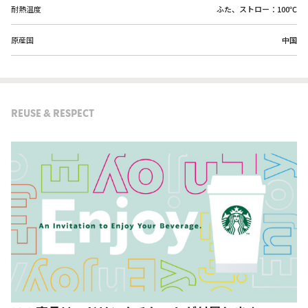
耐熱温度
ふた、ストロー：100℃
原産国
中国
REUSE & RESPECT