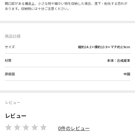
開口部がある構造上、小さな物や細かい物を収納した場合、落下・紛失する恐れが
あります。収納物には十分ご注意ください。
商品仕様
サイズ
縦約14.2×横約13.9×マチ約2.9cm
材質
本体：合成皮革
原産国
中国
レビュー
レビュー
0件のレビュー