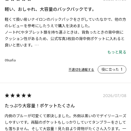
軽い、おしゃれ、大容量のバックパックです。
軽くて扱い易いナイロンのバックパックをさがしていたなかで、他の方
のレビューを参考にしたうえで購入を決めました。

ノートPCやタブレット類を持ち運ぶときは、背負ったときの背中側に
クッション性があるため、公式写真3枚目の背中側ポケットに入れると
良いと思います。

とにかく大容量で、日常使い、通勤通学、小旅行など何でも活躍させる
もっと見る
ことができます。

09safia
ファスナーの引っ張る部分に付いている星柄のアクセントや、メッシュ
役に立った
1
不適切を通報する
部分のタグもオシャレで良いです。

内側の鮮やかなブルーをみるたびに気分が上がります。よい買い物をし
ました。
2026/07/08
たっぷり大容量！ポケットたくさん
内側のブルーが可愛くて即決しました。外側は黒いのでデイリーユーズ
しやすいです。両脇のポケットもしっかりしていてタンブラーをさして
も落ちません。そして大容量！見た目より荷物がたくさん入ります。一