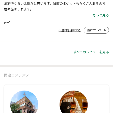
泊旅行くらい余裕だと思います。背面のポケットもたくさんあるので
色々詰められます。

脇のベルトにCONVERSE TOKYO ポーチ スター シルバーをつけると可
もっと見る
愛さ倍増するのでオススメです。
pen*
役に立った
4
不適切を通報する
すべてのレビューを見る
関連コンテンツ