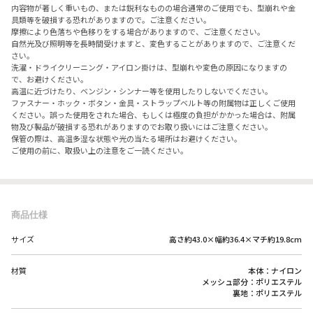
内容物が著しく重いもの、または鋭利なものの場合通常のご使用でも、型崩れや金
具類等を破損する恐れがありますので。ご注意ください。
摩擦により色落ちや色移りをする場合がありますので、ご注意ください。
自然光及び照明等を長時間受けますと、変色することがありますので、ご注意くだ
さい。
洗濯・ドライクリーニング・アイロン掛けは、型崩れや変色の原因になりますの
で、お避けください。
高温に近づけたり、ベンジン・シンナー等を使用したりしないでください。
ファスナー・ホック・ボタン・金具・ストラップベルト等の附属物は正しくご使用
ください。誤った使用をされた場合、もしくは極度の負担がかかった場合は、附属
物及び製品が破損する恐れがありますのでお取り扱いにはご注意ください。
保管の際は、高温多湿な状態や光の当たる場所はお避けください。
ご使用の前に、取扱い上の注意をご一読ください。
商品仕様
サイズ
高さ約43.0×幅約36.4×マチ約19.8cm
材質
本体：ナイロン
メッシュ部分：ポリエステル
裏地：ポリエステル