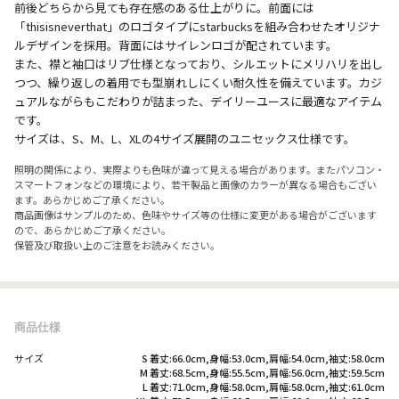
前後どちらから見ても存在感のある仕上がりに。前面には
「thisisneverthat」のロゴタイプにstarbucksを組み合わせたオリジナ
ルデザインを採用。背面にはサイレンロゴが配されています。
また、襟と袖口はリブ仕様となっており、シルエットにメリハリを出し
つつ、繰り返しの着用でも型崩れしにくい耐久性を備えています。カジ
ュアルながらもこだわりが詰まった、デイリーユースに最適なアイテム
です。
サイズは、S、M、L、XLの4サイズ展開のユニセックス仕様です。
照明の関係により、実際よりも色味が違って見える場合があります。またパソコン・
スマートフォンなどの環境により、若干製品と画像のカラーが異なる場合もござい
ます。あらかじめご了承ください。
商品画像はサンプルのため、色味やサイズ等の仕様に変更がある場合がございます
ので、あらかじめご了承ください。
保管及び取扱い上のご注意をお読みください。
商品仕様
サイズ
S 着丈:66.0cm,身幅:53.0cm,肩幅:54.0cm,袖丈:58.0cm
M 着丈:68.5cm,身幅:55.5cm,肩幅:56.0cm,袖丈:59.5cm
L 着丈:71.0cm,身幅:58.0cm,肩幅:58.0cm,袖丈:61.0cm