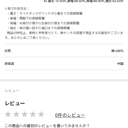
XL 着丈:73.5cm,身幅:60.5cm,肩幅:60.0cm,袖丈:62.5cm
実寸計測方法：
・着丈：サイドネックポイントから裾までの直線距離
・身幅：両脇下の直線距離
・肩幅：右肩付け根から左肩付け根までの直線距離
・袖丈：肩の縫い目から袖口までの直線距離
商品の特性上、実物と参考実寸とで、数センチの誤差が発生する可能性がございま
す。あらかじめご了承ください。
材質
綿 100％
原産国
中国
レビュー
レビュー
0件のレビュー
この商品への最初のレビューを書いてみませんか？