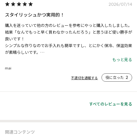
2026/07/14
スタイリッシュかつ実用的！
購入を迷っていて他の方のレビューを参考にやっと購入したしました。

結果「なんでもっと早く買わなかったんだろう」と思うほど使い勝手が
良いです！

シンプルな作りなのでお手入れも簡単ですし、とにかく保冷、保温効果
が素晴らしいです。

デザインもネバザとのコラボでスタイリッシュで飽きがこない感じで男
もっと見る
女関係なく持てるところも良いかと思います。

mai
高温多湿時に冷たいドリンクを飲む際のグラスの結露ももちろんないの
役に立った
2
不適切を通報する
でストレスフリーです。

追加購入検討中です。
すべてのレビューを見る
関連コンテンツ