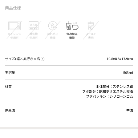
商品仕様
サイズ(幅×奥行き×高さ)
10.8x8.5x17.9cm
実容量
503ml
材質
本体部分：ステンレス鋼
フタ部分：飽和ポリエステル樹脂
フタパッキン：シリコーンゴム
原産国
中国