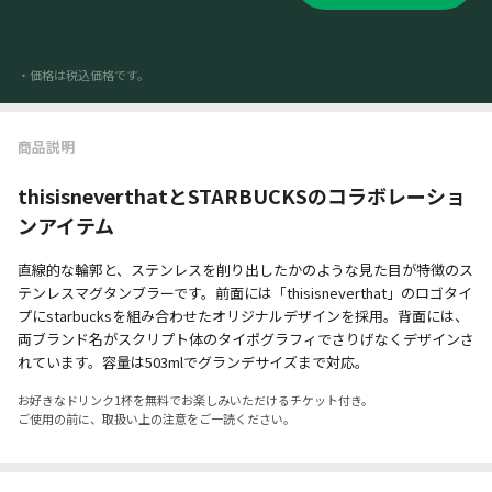
・価格は税込価格です。
商品説明
thisisneverthatとSTARBUCKSのコラボレーショ
ンアイテム
直線的な輪郭と、ステンレスを削り出したかのような見た目が特徴のス
テンレスマグタンブラーです。前面には「thisisneverthat」のロゴタイ
プにstarbucksを組み合わせたオリジナルデザインを採用。背面には、
両ブランド名がスクリプト体のタイポグラフィでさりげなくデザインさ
れています。容量は503mlでグランデサイズまで対応。
お好きなドリンク1杯を無料でお楽しみいただけるチケット付き。
ご使用の前に、取扱い上の注意をご一読ください。