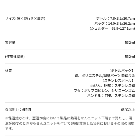
サイズ(幅×奥行き×高さ)
ボトル：7.8x8.5x20.7cm
バッグ：14.0x8.9x26.2cm
(ショルダー：68.9~127.1cm)
実容量
532ml
(使用推奨量)
532ml
材質
【ボトルバッグ】
綿、ポリエステル/調整パーツ 亜鉛合金
【ステンレスボトル】
内びん、胴部：ステンレス鋼
フタ：ポリプロピレン、シリコーンゴム
ハンドル：TPE、ステンレス鋼
保温効力：6時間
63℃以上
保温効力とは、室温20度において製品に熱湯をせんユニット下端まで満たし、湯
温が95度のときからせんユニットを付けて6時間放置した場合におけるその湯の温度
です。