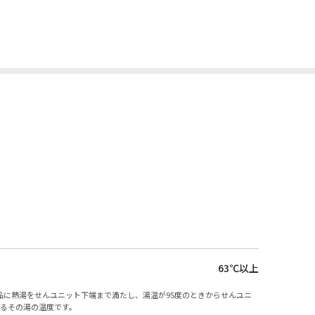
63℃以上
品に熱湯をせんユニット下端まで満たし、湯温が95度のときからせんユニ
けるその湯の温度です。