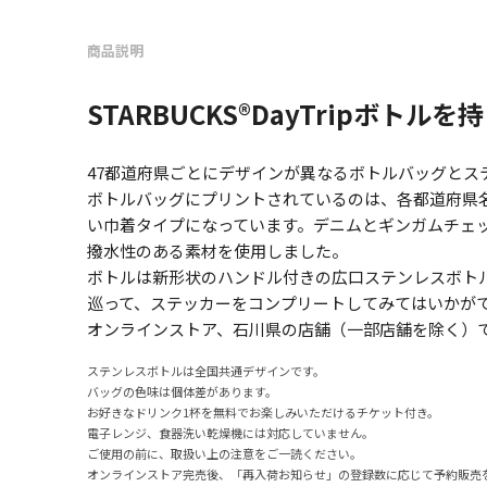
商品説明
STARBUCKS®DayTripボ
47都道府県ごとにデザインが異なるボトルバッグとス
ボトルバッグにプリントされているのは、各都道府県
い巾着タイプになっています。デニムとギンガムチェ
撥水性のある素材を使用しました。
ボトルは新形状のハンドル付きの広口ステンレスボト
巡って、ステッカーをコンプリートしてみてはいかが
オンラインストア、石川県の店舗（一部店舗を除く）
ステンレスボトルは全国共通デザインです。
バッグの色味は個体差があります。
お好きなドリンク1杯を無料でお楽しみいただけるチケット付き。
電子レンジ、食器洗い乾燥機には対応していません。
ご使用の前に、取扱い上の注意をご一読ください。
オンラインストア完売後、「再入荷お知らせ」の登録数に応じて予約販売