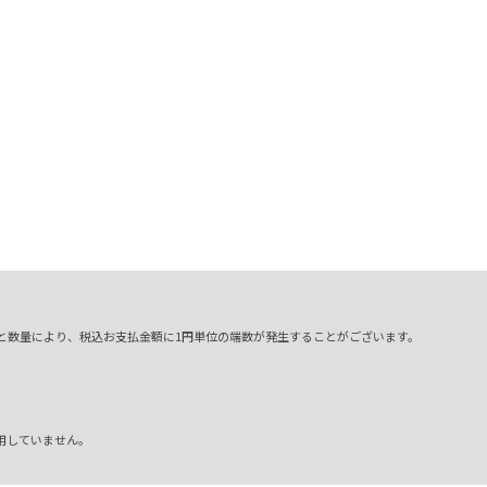
な
と数量により、税込お支払金額に1円単位の端数が発生することがございます。
用していません。