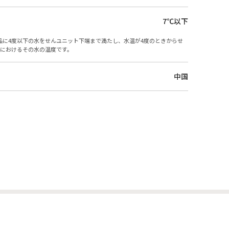
7℃以下
品に4度以下の水をせんユニット下端まで満たし、水温が4度のときからせ
合におけるその水の温度です。
中国