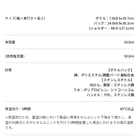
サイズ(幅×奥行き×高さ)
ボトル：7.8x8.5x20.7cm
バッグ：14.0x8.9x26.2cm
(ショルダー：68.9~127.1cm)
実容量
532ml
(使用推奨量)
532ml
材質
【ボトルバッグ】
綿、ポリエステル/調整パーツ 亜鉛合金
【ステンレスボトル】
内びん、胴部：ステンレス鋼
フタ：ポリプロピレン、シリコーンゴム
ハンドル：TPE、ステンレス鋼
保温効力：6時間
63℃以上
保温効力とは、室温20度において製品に熱湯をせんユニット下端まで満たし、湯
温が95度のときからせんユニットを付けて6時間放置した場合におけるその湯の温度
です。