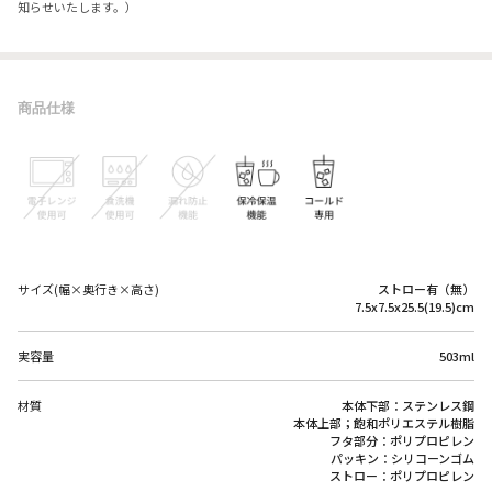
知らせいたします。）
商品仕様
サイズ(幅×奥行き×高さ)
ストロー有（無）
7.5x7.5x25.5(19.5)cm
実容量
503ml
材質
本体下部：ステンレス鋼
本体上部；飽和ポリエステル樹脂
フタ部分：ポリプロピレン
パッキン：シリコーンゴム
ストロー：ポリプロピレン