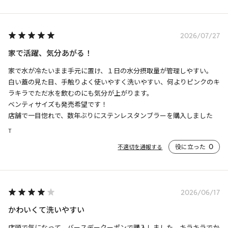
2026/07/27
家で活躍、気分あがる！
家で水が冷たいまま手元に置け、１日の水分摂取量が管理しやすい。

白い蓋の見た目、手触りよく使いやすく洗いやすい、何よりピンクのキ
ラキラでただ水を飲むのにも気分が上がります。

ベンティサイズも発売希望です！

店舗で一目惚れで、数年ぶりにステンレスタンブラーを購入しました
T
役に立った
0
不適切を通報する
2026/06/17
かわいくて洗いやすい
店頭で気になって、バースデークーポンで購入しました。キラキラでか