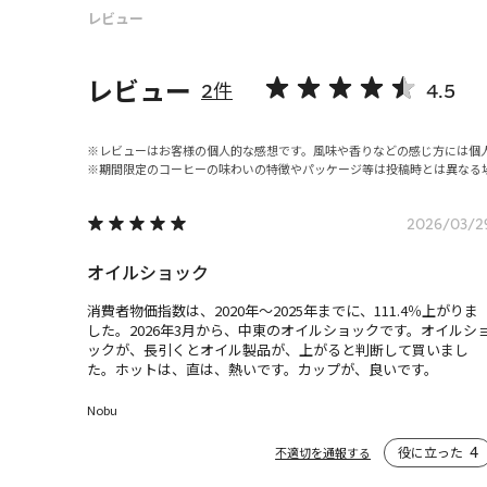
レビュー
レビュー
2件
4.5
レビューはお客様の個人的な感想です。風味や香りなどの感じ方には個
期間限定のコーヒーの味わいの特徴やパッケージ等は投稿時とは異なる
2026/03/2
オイルショック
消費者物価指数は、2020年～2025年までに、111.4％上がりま
した。2026年3月から、中東のオイルショックです。オイルシ
ックが、長引くとオイル製品が、上がると判断して買いまし
た。ホットは、直は、熱いです。カップが、良いです。
Nobu
役に立った
4
不適切を通報する