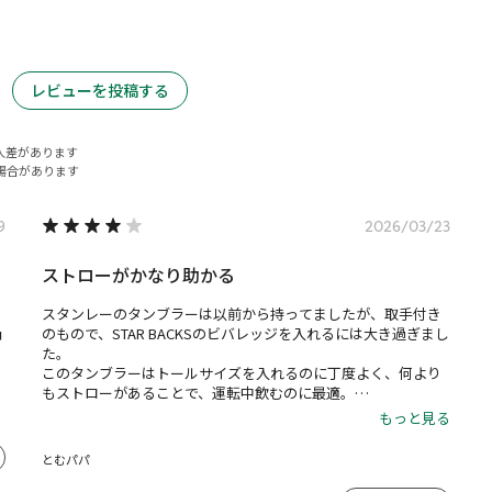
レビューを投稿する
人差があります
場合があります
9
2026/03/23
ストローがかなり助かる
スタンレーのタンブラーは以前から持ってましたが、取手付き
ョ
のもので、STAR BACKSのビバレッジを入れるには大き過ぎまし
た。

このタンブラーはトールサイズを入れるのに丁度よく、何より
もストローがあることで、運転中飲むのに最適。

傾けずに飲め、運転の視線の移動が少ないです。

もっと見る
また、色もとても気に入ってます。

あとは、構造上やむを得ないですか、密閉度が低いのでバッグ
とむパパ
の中などに入れての移動はしない方がいいと思います。