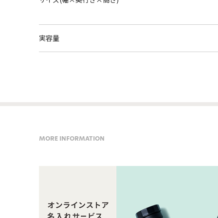
実容量
MORE INFORMATION