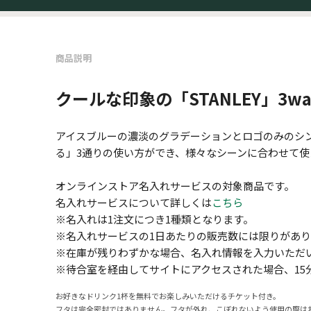
商品説明
クールな印象の「STANLEY」3
アイスブルーの濃淡のグラデーションとロゴのみのシ
る」3通りの使い方ができ、様々なシーンに合わせて
オンラインストア名入れサービスの対象商品です。
名入れサービスについて詳しくは
こちら
※名入れは1注文につき1種類となります。
※名入れサービスの1日あたりの販売数には限りがあり
※在庫が残りわずかな場合、名入れ情報を入力いただ
※待合室を経由してサイトにアクセスされた場合、15
お好きなドリンク1杯を無料でお楽しみいただけるチケット付き。
フタは完全密封ではありません。フタが外れ、こぼれないよう使用の際は