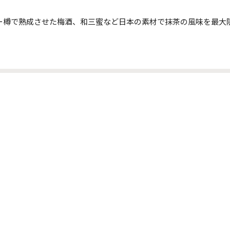
ー樽で熟成させた梅酒、和三蜜など日本の素材で抹茶の風味を最大
な