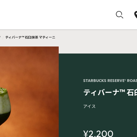
™
ティバーナ™ 石臼抹茶 マティーニ
STARBUCKS RESERVE® ROA
ティバーナ™ 石
アイス
¥2,200