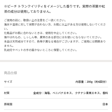
※ピーチ トランクイリティをイメージした香りです。実際の茶葉や紅
茶の成分は使用しておりません。
ご使用の前に、取扱い上の注意をご一読ください。
海水や温泉に対して体質が合わない方、お肌に以上がある方は使用しないでくださ
い。
化粧品がお肌に合わないときは、使用を中止してください。
傷やはれもの、しっしん等、異常のある部位にはお使いにならないでください。
本品は天然成分ですので、色等が異なる場合がございますが、ご使用には問題あり
ません。
乳幼児やペットの手の届かないところに保管してください。
商品仕様
サイズ
内容量：200g（約6回分）
材質
全成分：海塩、ベニバナエキス、 クチナシ果実エキス、香料
原産国
日本