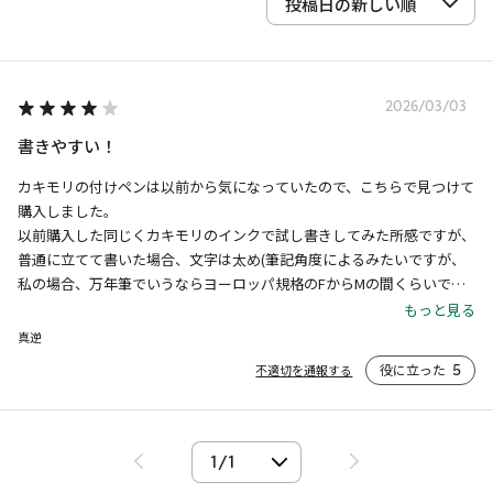
2026/03/03
書きやすい！
カキモリの付けペンは以前から気になっていたので、こちらで見つけて
購入しました。

以前購入した同じくカキモリのインクで試し書きしてみた所感ですが、
普通に立てて書いた場合、文字は太め(筆記角度によるみたいですが、
私の場合、万年筆でいうならヨーロッパ規格のFからMの間くらいで書
き分けもできました)寝かせて紙の上を滑らせるとマーカーペンのよう
もっと見る
な太さで面で塗る事も出来ます。

真逆
インクの保持量もしっかりとあり、手持ちのガラスペンよりもサラサラ
役に立った
5
不適切を通報する
滑らかで書きやすいと感じました。