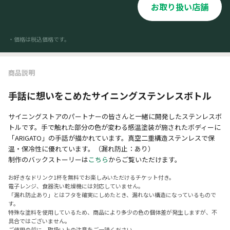
お取り扱い店舗
・価格は税込価格です。
商品説明
手話に想いをこめたサイニングステンレスボトル
サイニングストアのパートナーの皆さんと一緒に開発したステンレスボ
トルです。手で触れた部分の色が変わる感温塗装が施されたボディーに
「ARIGATO」の手話が描かれています。真空二重構造ステンレスで保
温・保冷性に優れています。（漏れ防止：あり）
制作のバックストーリーは
こちら
からご覧いただけます。
お好きなドリンク1杯を無料でお楽しみいただけるチケット付き。
電子レンジ、食器洗い乾燥機には対応していません。
「漏れ防止あり」とはフタを確実にしめたとき、漏れない構造になっているもので
す。
特殊な塗料を使用しているため、商品により多少の色の個体差が発生しますが、不
具合ではございません。
ご使用の前に、取扱い上の注意をご一読ください。