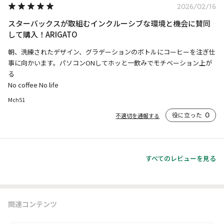
2026/02/16
スターバックスが取組むインクルーシブな環境と機会に賛同
して購入！ARIGATO
朝、洗練されたデザイン、グラデーションのボトルにコーヒーを注ぎ仕
事に向かいます。パソコンONしてホッと一飲みでモチベーション上が
る

No coffee No life
Mch51
役に立った
0
不適切を通報する
すべてのレビューを見る
関連コンテンツ