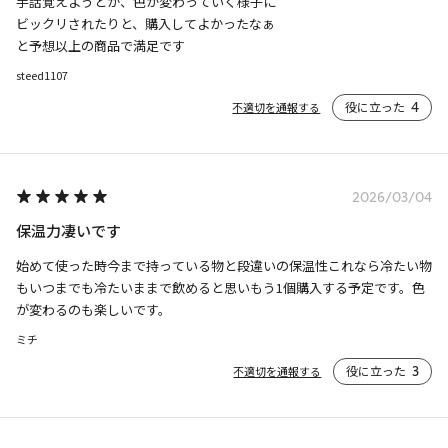
手話覚えようとか、色が変わっていく様子に

ビックリされたりと、購入してよかったなぁ

と予想以上の商品で満足です
steed1107
役に立った
4
不適切を通報する
2026/03/04
保温力凄いです
始めて使った時今まで持っている物と段違いの保温性これなら冷たい物
もいつまでも冷たいままで飲めると思いもう1個購入する予定です。色
が変わるのも楽しいです。
ミチ
役に立った
3
不適切を通報する