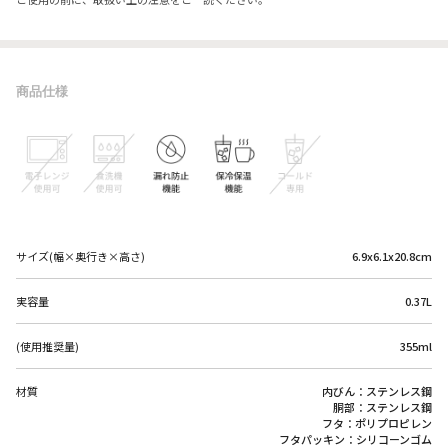
商品仕様
サイズ(幅×奥行き×高さ)
6.9x6.1x20.8cm
実容量
0.37L
(使用推奨量)
355ml
材質
内びん：ステンレス鋼
胴部：ステンレス鋼
フタ：ポリプロピレン
フタパッキン：シリコーンゴム