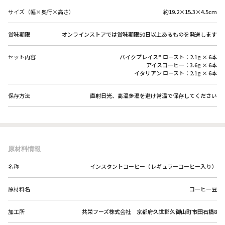
サイズ（幅×奥行×高さ）
約19.2×15.3×4.5cm
賞味期限
オンラインストアでは賞味期限50日以上あるものを発送します
セット内容
パイクプレイス® ロースト：2.1g × 6本
アイスコーヒー：3.6g × 6本
イタリアン ロースト：2.1g × 6本
保存方法
直射日光、高温多湿を避け常温で保存してください
原材料情報
名称
インスタントコーヒー（レギュラーコーヒー入り）
原材料名
コーヒー豆
加工所
共栄フーズ株式会社 京都府久世郡久御山町市田石橋8