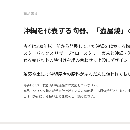
商品説明
沖縄を代表する陶器、「壺屋焼」
古くは300年以上前から発展してきた沖縄を代表する
スターバックス リザーブ® ロースタリー 東京と沖縄
せる赤ドットの絵付けを組み合わせて上段にデザイン
釉薬や土には沖縄原産の原料がふんだんに使われてお
電子レンジ、食器洗い乾燥機には対応していません。
商品一つひとつ職人が手で仕上げているため商品には個体差があります。
ご使用の前に、取扱い上の注意をご一読ください。