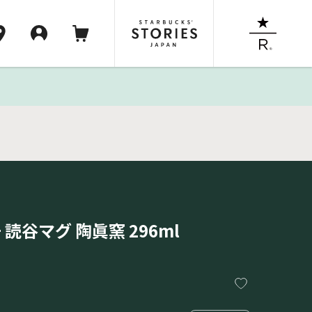
e+ 読谷マグ 陶眞窯 296ml