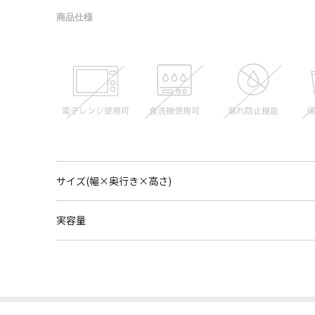
商品仕様
サイズ(幅×奥行き×高さ)
実容量