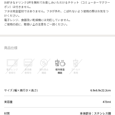
お好きなドリンク1杯を無料でお楽しみいただけるチケット（コミューターマグクー
ポン）は付きません。
フタは完全密封ではありません。フタが外れ、こぼれないよう使用の際はお気をつ
けください。
電子レンジ、食器洗い乾燥機には対応していません。
ご使用の前に、取扱い上の注意をご一読ください。
商品仕様
サイズ (幅×奥行き×高さ)
6.9x6.9x22.2cm
実容量
473ml
材質
本体部分：ステンレス鋼