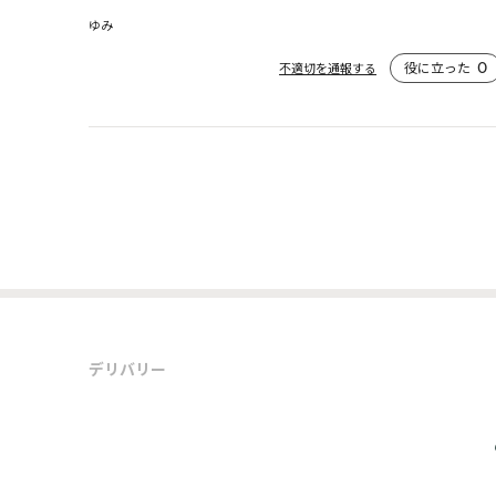
ゆみ
役に立った
0
不適切を通報する
デリバリー