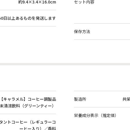
約9.4×3.4×16.0cm
セット内容
50日以上あるものを発送します
保存方法
】【キャラメル】コーヒー調製品
製造所
共
末清涼飲料（グリーンティー）
栄養成分表示（推定値）
スタントコーヒー（レギュラーコ
ーヒー入り）／香料