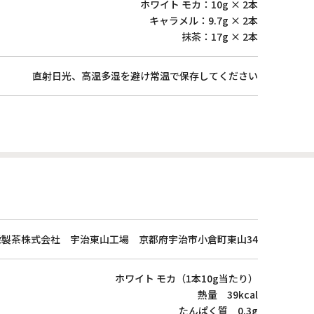
ホワイト モカ：10g × 2本
キャラメル：9.7g × 2本
抹茶：17g × 2本
直射日光、高温多湿を避け常温で保存してください
栄製茶株式会社 宇治東山工場 京都府宇治市小倉町東山34
ホワイト モカ（1本10g当たり）
熱量 39kcal
たんぱく質 0.3g