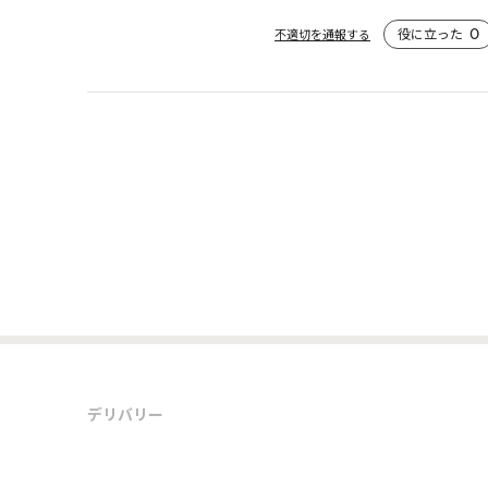
役に立った
0
不適切を通報する
デリバリー