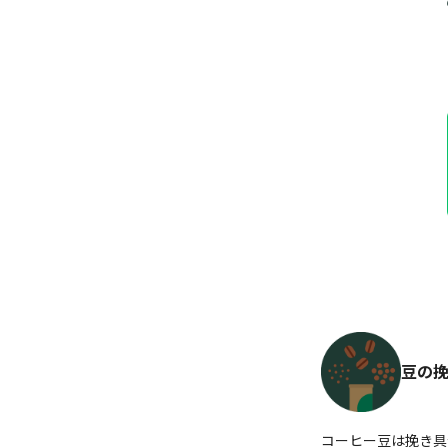
豆の
コーヒー豆は挽き具