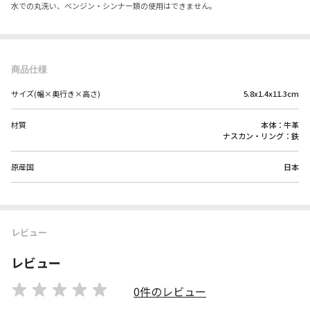
水での丸洗い、ベンジン・シンナー類の使用はできません。
商品仕様
サイズ(幅×奥行き×高さ)
5.8x1.4x11.3cm
材質
本体：牛革
ナスカン・リング：鉄
原産国
日本
レビュー
レビュー
0件のレビュー