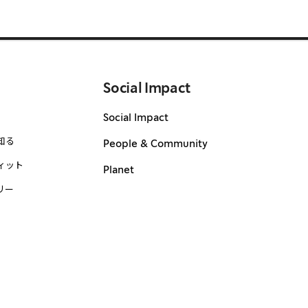
Social Impact
Social Impact
知る
People & Community
ィット
Planet
リー