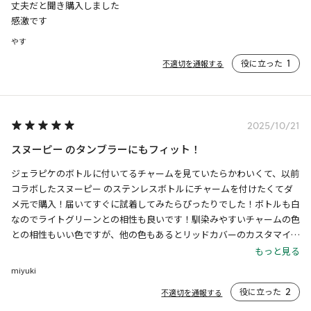
丈夫だと聞き購入しました

感激です
やす
役に立った
1
不適切を通報する
2025/10/21
スヌーピー のタンブラーにもフィット！
ジェラピケのボトルに付いてるチャームを見ていたらかわいくて、以前
コラボしたスヌーピー のステンレスボトルにチャームを付けたくてダ
メ元で購入！届いてすぐに試着してみたらぴったりでした！ボトルも白
なのでライトグリーンとの相性も良いです！馴染みやすいチャームの色
との相性もいい色ですが、他の色もあるとリッドカバーのカスタマイズ
も楽しめるかなと思いました
もっと見る
miyuki
役に立った
2
不適切を通報する