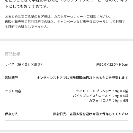
トとしてもおすすめです。
おまとめ注文ご希望のお客様は、カスタマーセンターへご相談ください。
再販や転売等の営利目的での購入、キャンペーンなど販売促進ツールとして利用す
る目的での購入はできません。
商品仕様
サイズ（幅×奥行×高さ）
約30.0×22.0×9.2cm
賞味期限
オンラインストアでは賞味期限50日以上あるものを発送します
セット内容
ライトノート ブレンド® ：9g × 6袋
パイクプレイス® ロースト ：9g × 6袋
カフェ ベロナ® ：9g × 6袋
保存方法
直射日光、高温多湿を避け常温で保存してください