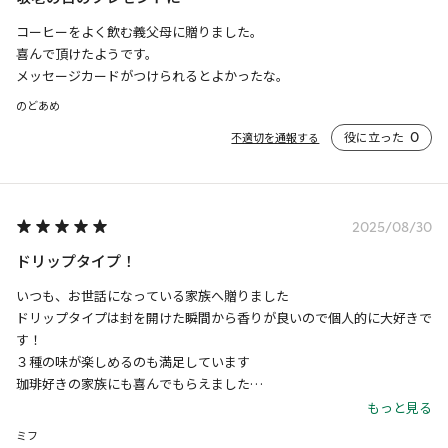
コーヒーをよく飲む義父母に贈りました。

喜んで頂けたようです。

メッセージカードがつけられるとよかったな。
のどあめ
役に立った
0
不適切を通報する
2025/08/30
ドリップタイプ！
いつも、お世話になっている家族へ贈りました

ドリップタイプは封を開けた瞬間から香りが良いので個人的に大好きで
す！

３種の味が楽しめるのも満足しています

珈琲好きの家族にも喜んでもらえました

ボックスの色が黒、白と迷いましたが夏らしく白にしました
もっと見る
ミフ