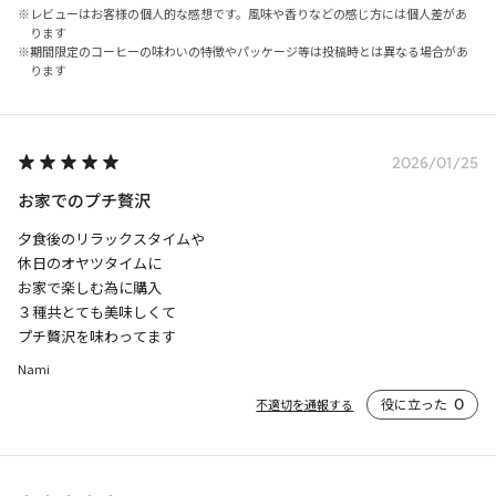
レビューはお客様の個人的な感想です。風味や香りなどの感じ方には個人差があ
ります
期間限定のコーヒーの味わいの特徴やパッケージ等は投稿時とは異なる場合があ
ります
2026/01/25
お家でのプチ贅沢
夕食後のリラックスタイムや

休日のオヤツタイムに

お家で楽しむ為に購入

３種共とても美味しくて

プチ贅沢を味わってます
Nami
役に立った
0
不適切を通報する