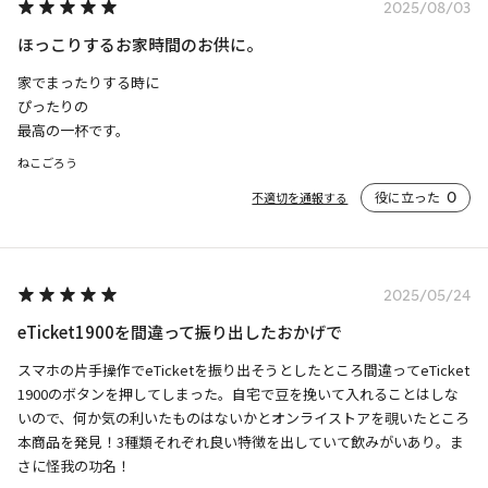
2025/08/03
ほっこりするお家時間のお供に。
家でまったりする時に

ぴったりの

最高の一杯です。
ねこごろう
役に立った
0
不適切を通報する
2025/05/24
eTicket1900を間違って振り出したおかげで
スマホの片手操作でeTicketを振り出そうとしたところ間違ってeTicket
1900のボタンを押してしまった。自宅で豆を挽いて入れることはしな
いので、何か気の利いたものはないかとオンライストアを覗いたところ
本商品を発見！3種類それぞれ良い特徴を出していて飲みがいあり。ま
さに怪我の功名！