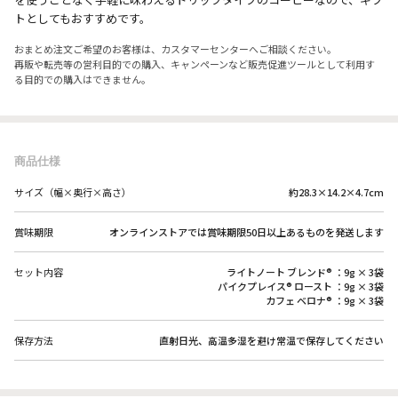
トとしてもおすすめです。
おまとめ注文ご希望のお客様は、カスタマーセンターへご相談ください。
再販や転売等の営利目的での購入、キャンペーンなど販売促進ツールとして利用す
る目的での購入はできません。
商品仕様
サイズ（幅×奥行×高さ）
約28.3×14.2×4.7cm
賞味期限
オンラインストアでは賞味期限50日以上あるものを発送します
セット内容
ライトノート ブレンド® ：9g × 3袋
パイクプレイス® ロースト ：9g × 3袋
カフェ ベロナ® ：9g × 3袋
保存方法
直射日光、高温多湿を避け常温で保存してください