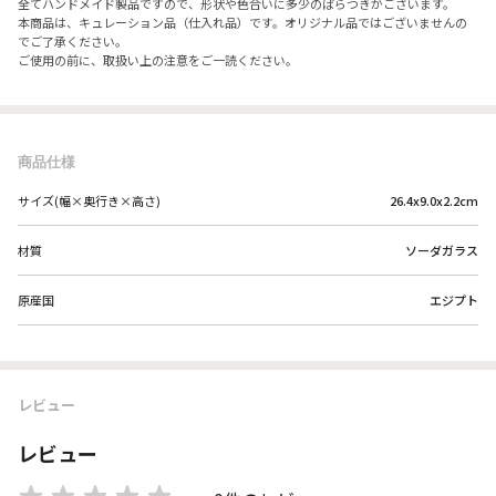
全てハンドメイド製品ですので、形状や色合いに多少のばらつきがございます。
本商品は、キュレーション品（仕入れ品）です。オリジナル品ではございませんの
でご了承ください。
ご使用の前に、取扱い上の注意をご一読ください。
商品仕様
サイズ(幅×奥行き×高さ)
26.4x9.0x2.2cm
材質
ソーダガラス
原産国
エジプト
レビュー
レビュー