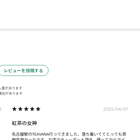
レビューを投稿する
人差があります
場合があります
3
2025/04/07
紅茶の女神
名古屋駅のTEAVANA行ってきました、落ち着いててとっても雰
囲気良かったです、お店でティーポット頂き、帰ってからアイ