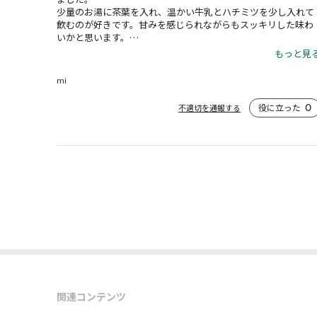
少量のお湯に茶葉を入れ、温かい牛乳とハチミツを少し入れて
飲むのが好きです。甘みを感じられながらもスッキリした味わ
いかと思います。

限定店舗商品ですが、オンライン購入できて便利です！
もっと見
mi
役に立った
0
不適切を通報する
関連コンテンツ