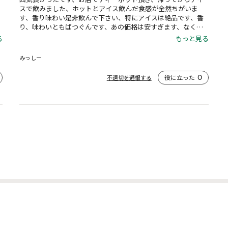
スで飲みました、ホットとアイス飲んだ食感が全然ちがいま
す、香り味わい是非飲んで下さい、特にアイスは絶品です、香
り、味わいともばつぐんです、あの価格は安すぎます、なくな
る前に
る
もっと見る
みっしー
役に立った
0
不適切を通報する