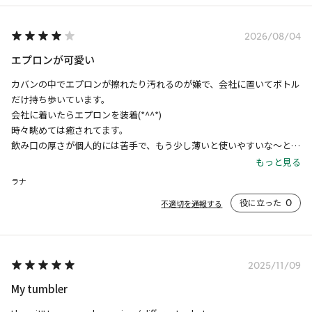
2026/08/04
エプロンが可愛い
カバンの中でエプロンが擦れたり汚れるのが嫌で、会社に置いてボトル
だけ持ち歩いています。

会社に着いたらエプロンを装着(*^^*)

時々眺めては癒されてます。

飲み口の厚さが個人的には苦手で、もう少し薄いと使いやすいな〜と思
ってます。
もっと見る
ラナ
役に立った
0
不適切を通報する
2025/11/09
My tumbler