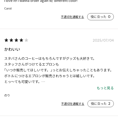
I love it!! I wanna order again w/ different color!
Carol
役に立った
0
不適切を通報する
2025/07/04
かわいい
スタバさんのコーヒーはもちろんですがグッズも大好きで。

スタッフさんがつけてるエプロンも

｢いつか販売してほしいです。｣っとお伝えしちゃったこともあります。

ボトルにつけるエプロンが販売されちゃうとは嬉しいです。

とっ〜ても可愛いです。

アイロンがけが苦手な私ですがワッペンも2枚購入し仕上がったエプロ
もっと見る
ンを見て惚れ惚れしてます。

のり
ただ汚してしまうのが勿体なくてまだ使ってません。
役に立った
2
不適切を通報する