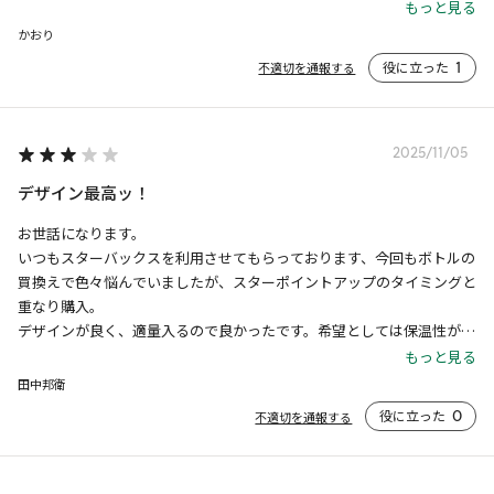
バボトルを使っているので、しばらくは棚の中にしまっておくことにな
もっと見る
ります。

かおり
蓋は、取手付きの回すタイプ、広口が使いやすいです。
役に立った
1
不適切を通報する
2025/11/05
デザイン最高ッ！
お世話になります。

いつもスターバックスを利用させてもらっております、今回もボトルの
買換えで色々悩んでいましたが、スターポイントアップのタイミングと
重なり購入。

デザインが良く、適量入るので良かったです。希望としては保温性が以
前使用していたものより少し劣るのと指を引っ掛ける所が無いのが惜し
もっと見る
いかなと思いました。片手で携帯と財布とボトルを持つ時に指を引っ掛
田中邦衛
ける所があると便利なのでストラップを後日購入したいと思います。
役に立った
0
不適切を通報する