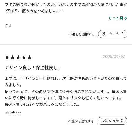
フタの締まりが甘かったのか、カバンの中で飲み物が大量に溢れた事が
2回あり、使うのをやめました。

もっと見る
飲み口が大きく、持ちやすい、洗いやすくて気に入っていたのでとても
クミ
残念です。
役に立った
3
不適切を通報する
2025/09/07
デザイン良し！保温性良し！
まずは、デザインに一目惚れし、次に保温性も高いと聞いたので買って
みました。

使ってみると、その通りで予想より長く保温されていますし、毎週末買
いに行く時に持参してますが、落とすリスクも低くて助かってます。

毎週末買いに行くのが楽しみになりました。
WataMasa
役に立った
0
不適切を通報する