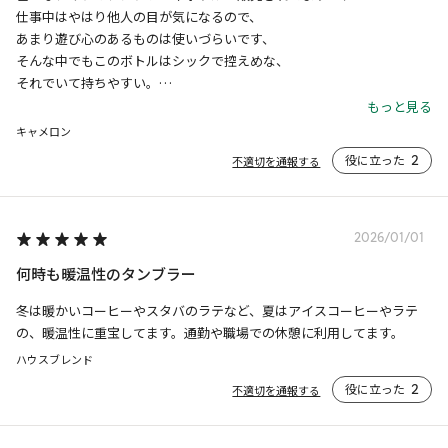
仕事中はやはり他人の目が気になるので、

あまり遊び心のあるものは使いづらいです、

そんな中でもこのボトルはシックで控えめな、

それでいて持ちやすい。

まぁ黒であればTPOに関わらず使えますし、

もっと見る
贈り物としてももらっても喜んでもらえるのではないでしょうか？

キャメロン
秀逸なのが飲み口の中にメッシュ部分があり、

役に立った
2
不適切を通報する
空気が上手く逃げてくれるのでドバッと吐き出さない点です。

熱いものだと火傷する可能性あるし、

吹き出しから溢れて服を汚す心配もありません。

ワイシャツなどに付いたらそれこそ悲劇です。

2026/01/01
そんな感じなので飲みやすい点でも優秀です。

何時も暖温性のタンブラー
お値段も一番お手頃ですし、

初めて買うという方も含めて一番お勧めできるボトルだと思います。

冬は暖かいコーヒーやスタバのラテなど、夏はアイスコーヒーやラテ
白も併売されてますが、

の、暖温性に重宝してます。通勤や職場での休憩に利用してます。
マットの白でこちらも良い色味でした。

ハウスブレンド
カップルなら色違いで揃えても素敵ではないでしょうか？
役に立った
2
不適切を通報する