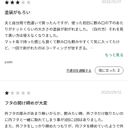
2025/10/17
塗装がもろい
夫と自分用で色違いで買ったんですが、使った初日に飲み口の下のあた
りがドットくらいの大きさの塗装が剥がれました。（白の方）それを見
て黒い方は使えなくなりました。

マット系で持った感じも良くて飲み口も飲みやすくて気に入ってたけ
ど、一回で剥がれたのはコーティングが甘すぎる。

いまは数回使ってさらにフチに沿って剥がれています。

もっと見る
剥がれた箇所が広がって来たので外では恥ずかしくて持ち歩けなくなっ
yoshi
た。

役に立った
2
不適切を通報する
あと、トールサイズまでしか入らないので、もうすし大きいサイズだっ
たら使いやすかった。
2025/09/12
フタの開け締めが大変
外フタの厚みがあまり無いからか、飲みたい時、外フタだけ取りたいの
に内フタと一緒に取れてしまう事が3回に1回はありました。

また、外フタをしっかり締めたつもりが、内フタを締めていたようで外