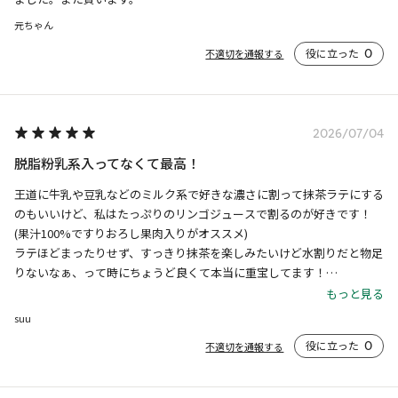
元ちゃん
役に立った
0
不適切を通報する
2026/07/04
脱脂粉乳系入ってなくて最高！
王道に牛乳や豆乳などのミルク系で好きな濃さに割って抹茶ラテにする
のもいいけど、私はたっぷりのリンゴジュースで割るのが好きです！

(果汁100%ですりおろし果肉入りがオススメ)

ラテほどまったりせず、すっきり抹茶を楽しみたいけど水割りだと物足
りないなぁ、って時にちょうど良くて本当に重宝してます！

リニューアルしないでくださいね！！！
もっと見る
suu
役に立った
0
不適切を通報する