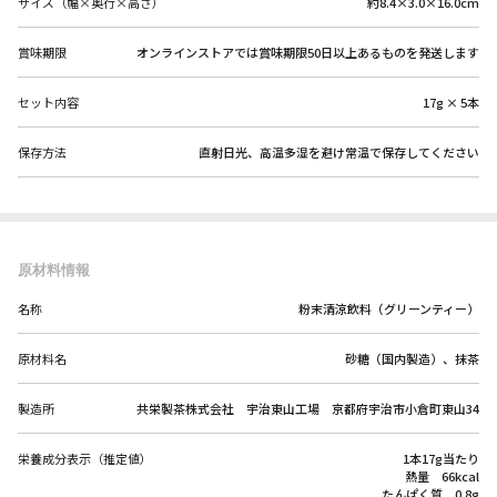
サイズ（幅×奥行×高さ）
約8.4×3.0×16.0cm
賞味期限
オンラインストアでは賞味期限50日以上あるものを発送します
セット内容
17g × 5本
保存方法
直射日光、高温多湿を避け常温で保存してください
原材料情報
名称
粉末清涼飲料（グリーンティー）
原材料名
砂糖（国内製造）、抹茶
製造所
共栄製茶株式会社 宇治東山工場 京都府宇治市小倉町東山34
栄養成分表示（推定値）
1本17g当たり
熱量 66kcal
たんぱく質 0.8g