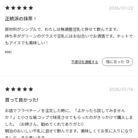
2026/07/22
正統派の抹茶！
原材料がシンプルで、わたしは無調整豆乳と併せて飲んでます。

持ち手がグリーンのグラスで豆乳にはお似合いでお洒落です。ホットで
もアイスでも美味しい！
MIKI
役に立った
0
不適切を通報する
2026/07/16
買って良かった!
お店でフラペチーノを注文した時に、『よかったら試してみません
か？』と小さな紙コップで味見させてもらったのがきっかけで購入しま
した。（お姉さん、勧めてくれてありがと!）

明治のおいしい牛乳に混ぜて飲んでます。美味しくてお気に入りになり
ました。また買います。